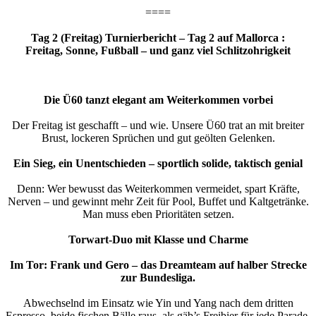
====
Tag 2 (Freitag) Turnierbericht – Tag 2 auf Mallorca :
Freitag, Sonne, Fußball – und ganz viel Schlitzohrigkeit
Die Ü60 tanzt elegant am Weiterkommen vorbei
Der Freitag ist geschafft – und wie. Unsere Ü60 trat an mit breiter
Brust, lockeren Sprüchen und gut geölten Gelenken.
Ein Sieg, ein Unentschieden – sportlich solide, taktisch genial
Denn: Wer bewusst das Weiterkommen vermeidet, spart Kräfte,
Nerven – und gewinnt mehr Zeit für Pool, Buffet und Kaltgetränke.
Man muss eben Prioritäten setzen.
Torwart-Duo mit Klasse und Charme
Im Tor: Frank und Gero – das Dreamteam auf halber Strecke
zur Bundesliga.
Abwechselnd im Einsatz wie Yin und Yang nach dem dritten
Espresso, beide fischen Bälle raus, als gäb’s Freibier für jede Parade.