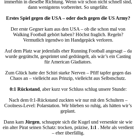
immerhin in dieselbe Richtung. Wenn wir schon nicht schnell sind,
dann wenigstens vorbereitet. So ungefähr.
Erstes Spiel gegen die USA – oder doch gegen die US Army?
Der erste Gegner kam aus den USA – ob die schon mal von
Walking Football gehört haben? Höchst fraglich. Regeln?
Vermutlich irgendwo im Handgepäck verloren.
Auf dem Platz war jedenfalls eher Running Football angesagt – da
wurde gegrätscht, gesprintet und gedrängelt, als wär’s ein Casting
für American Gladiators.
Zum Glück hatte der Schiri starke Nerven – Pfiff tapfer gegen das
Chaos an – vielleicht aus Prinzip, vielleicht aus Selbstschutz.
0:1 Rückstand
, aber kurz vor Schluss schlug unsere Stunde:
Nach dem 0:1-Rückstand zuckten wir nur mit den Schultern –
Coolness-Level: Polarstation. Wir blieben so ruhig, als hätten wir’s
geplant.
Dann kam
Jürgen
, schnappte sich die Kugel und versenkte sie wie
ein alter Pirat seinen Schatz: trocken, präzise,
1:1
. Mehr als verdient
– eher überfällig.