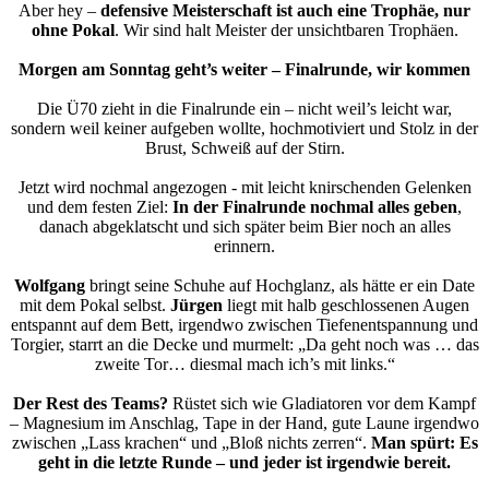
Aber hey –
defensive Meisterschaft ist auch eine Trophäe, nur
ohne Pokal
. Wir sind halt Meister der unsichtbaren Trophäen.
Morgen am Sonntag geht’s weiter – Finalrunde, wir kommen
Die Ü70 zieht in die Finalrunde ein – nicht weil’s leicht war,
sondern weil keiner aufgeben wollte, hochmotiviert und Stolz in der
Brust, Schweiß auf der Stirn.
Jetzt wird nochmal angezogen - mit leicht knirschenden Gelenken
und dem festen Ziel:
In der Finalrunde nochmal alles geben
,
danach abgeklatscht und sich später beim Bier noch an alles
erinnern.
Wolfgang
bringt seine Schuhe auf Hochglanz, als hätte er ein Date
mit dem Pokal selbst.
Jürgen
liegt mit halb geschlossenen Augen
entspannt auf dem Bett, irgendwo zwischen Tiefenentspannung und
Torgier, starrt an die Decke und murmelt: „Da geht noch was … das
zweite Tor… diesmal mach ich’s mit links.“
Der Rest des Teams?
Rüstet sich wie Gladiatoren vor dem Kampf
– Magnesium im Anschlag, Tape in der Hand, gute Laune irgendwo
zwischen „Lass krachen“ und „Bloß nichts zerren“.
Man spürt: Es
geht in die letzte Runde – und jeder ist irgendwie bereit.