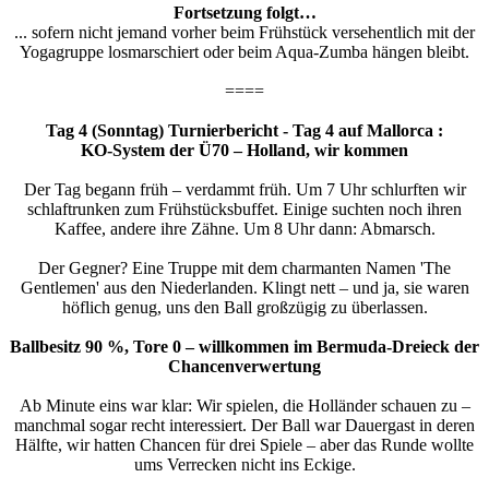
Fortsetzung folgt…
... sofern nicht jemand vorher beim Frühstück versehentlich mit der
Yogagruppe losmarschiert oder beim Aqua-Zumba hängen bleibt.
====
Tag 4 (Sonntag) Turnierbericht - Tag 4 auf Mallorca :
KO-System der Ü70 – Holland, wir kommen
Der Tag begann früh – verdammt früh. Um 7 Uhr schlurften wir
schlaftrunken zum Frühstücksbuffet. Einige suchten noch ihren
Kaffee, andere ihre Zähne. Um 8 Uhr dann: Abmarsch.
Der Gegner? Eine Truppe mit dem charmanten Namen 'The
Gentlemen' aus den Niederlanden. Klingt nett – und ja, sie waren
höflich genug, uns den Ball großzügig zu überlassen.
Ballbesitz 90 %, Tore 0 – willkommen im Bermuda-Dreieck der
Chancenverwertung
Ab Minute eins war klar: Wir spielen, die Holländer schauen zu –
manchmal sogar recht interessiert. Der Ball war Dauergast in deren
Hälfte, wir hatten Chancen für drei Spiele – aber das Runde wollte
ums Verrecken nicht ins Eckige.