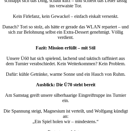
schnappt sich das Ding, schaut kurz – und schiebt das Leder lässig
ins verwaiste Tor.
Kein Firlefanz, kein Gewackel – einfach eiskalt versenkt.
Danach? Tori so stolz, als hätte er gerade das WLAN repariert – und
sich zur Belohnung selbst ein Extra-Dessert genehmigt. Völlig
verdient.
Fazit: Mission erfüllt – mit Stil
Unsere Ü60 hat sich spielend, lachend und taktisch raffiniert aus
dem Turnier verabschiedet. Kein Weiterkommen? Kein Problem.
Dafür: kühle Getränke, warme Sonne und ein Hauch von Ruhm.
Ausblick: Die Ü70 steht bereit
Am Samstag greift unsere silberhaarige Eingreiftruppe ins Turnier
ein.
Die Spannung steigt, Magnesium ist verteilt, und Wolfgang kündigt
an:
„Ein Spiel holen wir – mindestens.“