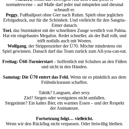
normalerweise – auf Malle darf jeder mal mitspielen und diesmal
schnauft er.
Peggy
, Fußballpoet ohne Gier nach Ruhm. Spielt ohne jeglichen
Erfolgsdruck, nur für die Schönheit. Und vielleicht für den Sangria-
Eimer danach.
Tori
, das Sturmtalent mit der schnellsten Zunge westlich von Palma.
Hat ein eingebautes Megafon. Redet schneller, als der Ball rollt, und
trifft notfalls auch mit Worten.
Wolfgang
, der Strippenzieher der Ü70. Möchte mindestens ein
Spiel gewinnen. Danach darf das Team zurück zum All-you-can-eat.
Freitag: Ü60-Turnierstart
– hoffentlich mit Schuhen an den Füßen
und nicht in den Händen.
Samstag: Die Ü70 entert das Feld.
Wenn sie es pünktlich aus dem
Frühstücksraum schaffen.
Taktik? Langsam, aber sexy.
Ziel? Siegen oder wenigstens nicht umfallen.
Siegprämie? Ein kaltes Bier, ein warmes Essen – und der Respekt
der Animateure.
Fortsetzung folgt… vielleicht.
Wenn wir den Rückflug nicht verpassen. Oder freiwillig bleiben.