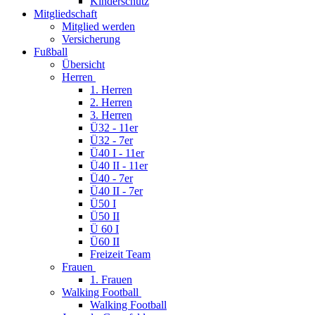
Kinderschutz
Mitgliedschaft
Mitglied werden
Versicherung
Fußball
Übersicht
Herren
1. Herren
2. Herren
3. Herren
Ü32 - 11er
Ü32 - 7er
Ü40 I - 11er
Ü40 II - 11er
Ü40 - 7er
Ü40 II - 7er
Ü50 I
Ü50 II
Ü 60 I
Ü60 II
Freizeit Team
Frauen
1. Frauen
Walking Football
Walking Football