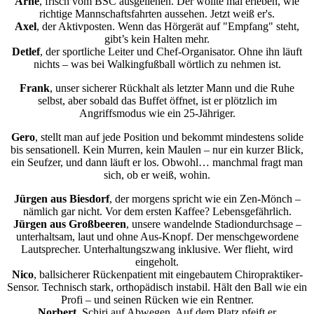
Arne
, frisch vom BSC ausgeliehen. Der wollte mal erleben, wie
richtige Mannschaftsfahrten aussehen. Jetzt weiß er's.
Axel
, der Aktivposten. Wenn das Hörgerät auf "Empfang" steht,
gibt’s kein Halten mehr.
Detlef
, der sportliche Leiter und Chef-Organisator. Ohne ihn läuft
nichts – was bei Walkingfußball wörtlich zu nehmen ist.
Frank
, unser sicherer Rückhalt als letzter Mann und die Ruhe
selbst, aber sobald das Buffet öffnet, ist er plötzlich im
Angriffsmodus wie ein 25-Jähriger.
Gero
, stellt man auf jede Position und bekommt mindestens solide
bis sensationell. Kein Murren, kein Maulen – nur ein kurzer Blick,
ein Seufzer, und dann läuft er los. Obwohl… manchmal fragt man
sich, ob er weiß, wohin.
Jürgen aus Biesdorf
, der morgens spricht wie ein Zen-Mönch –
nämlich gar nicht. Vor dem ersten Kaffee? Lebensgefährlich.
Jürgen aus Großbeeren
, unsere wandelnde Stadiondurchsage –
unterhaltsam, laut und ohne Aus-Knopf. Der menschgewordene
Lautsprecher. Unterhaltungszwang inklusive. Wer flieht, wird
eingeholt.
Nico
, ballsicherer Rückenpatient mit eingebautem Chiropraktiker-
Sensor. Technisch stark, orthopädisch instabil. Hält den Ball wie ein
Profi – und seinen Rücken wie ein Rentner.
Norbert
, Schiri auf Abwegen. Auf dem Platz pfeift er