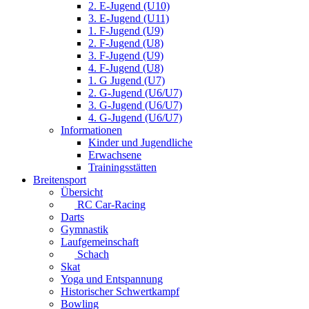
2. E-Jugend (U10)
3. E-Jugend (U11)
1. F-Jugend (U9)
2. F-Jugend (U8)
3. F-Jugend (U9)
4. F-Jugend (U8)
1. G Jugend (U7)
2. G-Jugend (U6/U7)
3. G-Jugend (U6/U7)
4. G-Jugend (U6/U7)
Informationen
Kinder und Jugendliche
Erwachsene
Trainingsstätten
Breitensport
Übersicht
RC Car-Racing
Darts
Gymnastik
Laufgemeinschaft
Schach
Skat
Yoga und Entspannung
Historischer Schwertkampf
Bowling