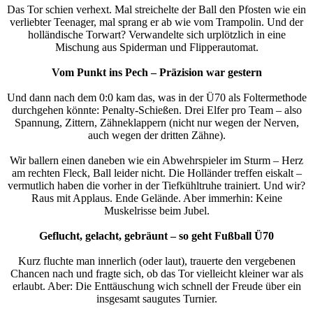
Das Tor schien verhext. Mal streichelte der Ball den Pfosten wie ein
verliebter Teenager, mal sprang er ab wie vom Trampolin. Und der
holländische Torwart? Verwandelte sich urplötzlich in eine
Mischung aus Spiderman und Flipperautomat.
Vom Punkt ins Pech – Präzision war gestern
Und dann nach dem 0:0 kam das, was in der Ü70 als Foltermethode
durchgehen könnte: Penalty-Schießen. Drei Elfer pro Team – also
Spannung, Zittern, Zähneklappern (nicht nur wegen der Nerven,
auch wegen der dritten Zähne).
Wir ballern einen daneben wie ein Abwehrspieler im Sturm – Herz
am rechten Fleck, Ball leider nicht. Die Holländer treffen eiskalt –
vermutlich haben die vorher in der Tiefkühltruhe trainiert. Und wir?
Raus mit Applaus. Ende Gelände. Aber immerhin: Keine
Muskelrisse beim Jubel.
Geflucht, gelacht, gebräunt – so geht Fußball Ü70
Kurz fluchte man innerlich (oder laut), trauerte den vergebenen
Chancen nach und fragte sich, ob das Tor vielleicht kleiner war als
erlaubt. Aber: Die Enttäuschung wich schnell der Freude über ein
insgesamt saugutes Turnier.