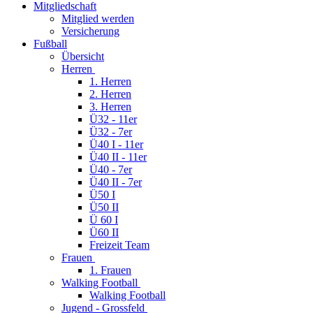
Mitgliedschaft
Mitglied werden
Versicherung
Fußball
Übersicht
Herren
1. Herren
2. Herren
3. Herren
Ü32 - 11er
Ü32 - 7er
Ü40 I - 11er
Ü40 II - 11er
Ü40 - 7er
Ü40 II - 7er
Ü50 I
Ü50 II
Ü 60 I
Ü60 II
Freizeit Team
Frauen
1. Frauen
Walking Football
Walking Football
Jugend - Grossfeld