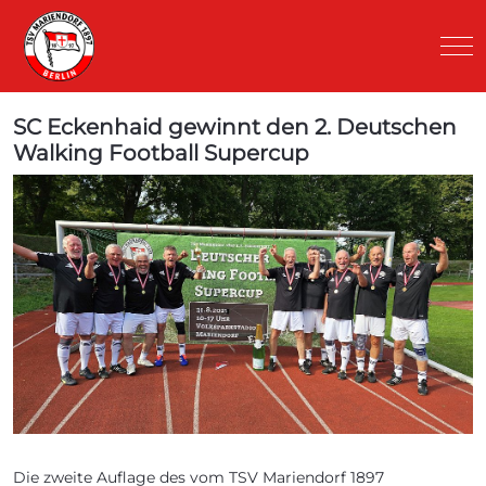
Mob
SC Eckenhaid gewinnt den 2. Deutschen
Walking Football Supercup
Die zweite Auflage des vom TSV Mariendorf 1897