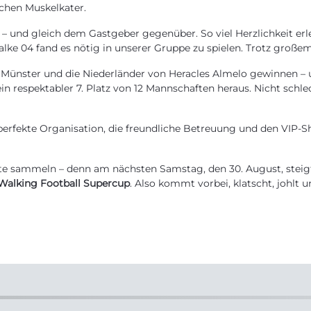
schen Muskelkater.
 und gleich dem Gastgeber gegenüber. So viel Herzlichkeit erleb
lke 04 fand es nötig in unserer Gruppe zu spielen. Trotz großem
en Münster und die Niederländer von Heracles Almelo gewinnen –
in respektabler 7. Platz von 12 Mannschaften heraus. Nicht sch
perfekte Organisation, die freundliche Betreuung und den VIP-S
äfte sammeln – denn am nächsten Samstag, den 30. August, stei
Walking Football Supercup
. Also kommt vorbei, klatscht, johlt und