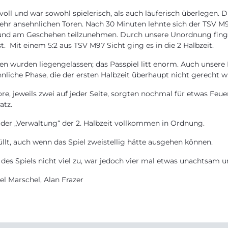
voll und war sowohl spielerisch, als auch läuferisch überlegen.
hr ansehnlichen Toren. Nach 30 Minuten lehnte sich der TSV M97 
n und am Geschehen teilzunehmen. Durch unsere Unordnung fing
t. Mit einem 5:2 aus TSV M97 Sicht ging es in die 2 Halbzeit.
ncen wurden liegengelassen; das Passpiel litt enorm. Auch unser
sehnliche Phase, die der ersten Halbzeit überhaupt nicht gerecht w
e, jeweils zwei auf jeder Seite, sorgten nochmal für etwas Feue
atz.
 der „Verwaltung“ der 2. Halbzeit vollkommen in Ordnung.
üllt, auch wenn das Spiel zweistellig hätte ausgehen können.
des Spiels nicht viel zu, war jedoch vier mal etwas unachtsam 
el Marschel, Alan Frazer