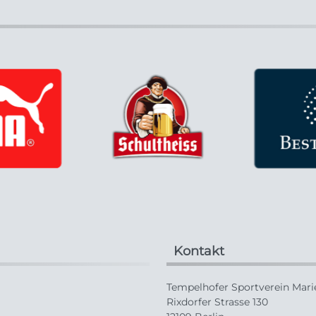
Kontakt
Tempelhofer Sportverein Marie
Rixdorfer Strasse 130