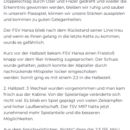
Doppelschlag durch Özer und Frazer gedreht und wieder die
Erkenntnis gewonnen werden, bleiben wir ruhig und sauber
in unserem Passspiel, können wir unsere Stärken ausspielen
und kommen zu guten Gelegenheiten.
Der FSV Hansa blieb nach dem Rückstand seiner Linie treu
und wenn es Ihnen gelang in die letzte Kette zu kommen,
wurde es gefährlich.
Kurz vor der Halbzeit bekam FSV Hansa einen Freistoß
knapp vor dem 16er linkseitig zugesprochen. Der Schuss
wurde gehalten, jedoch konnte der Abpraller durch
nachrückende Mitspieler locker eingeschoben
werden. Somit ging es mit einem 2:2 in die Halbezeit.
2. Halbzeit: 3 Wechsel wurden vorgenommen und man kam
frisch aus der Kabine. Von der Spielanlage veränderte sich
nicht viel. Es blieb ein Spiel geprägt von vielen Zeikämpfen
und hoher Laufbereitschaft. Der TSV M97 hatte jetzt
zunehmend mehr Spielanteile und die besseren
Möglichkeiten.
Aus dem Sprichwörtlichen „Nichts“ dann das 2:3 (55. Min.)