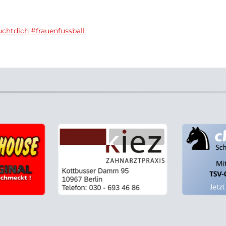
chtdich
#frauenfussball