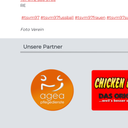
RE
#tsvm97
#tsvm97fussball
#tsvm97frauen
#tsvm97su
Foto Verein
Unsere Partner