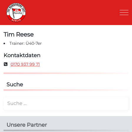
Mob
Tim Reese
Trainer: Ü40-7er
Kontaktdaten
Mobil
0170 937 99 71
Suche
Suchen
Unsere Partner